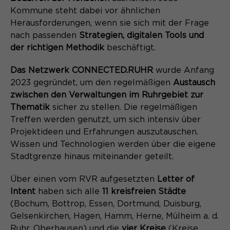
Name
SgCookieOptin.lastPreferences
Kommune steht dabei vor ähnlichen
Herausforderungen, wenn sie sich mit der Frage
Anbieter
nach passenden
Strategien, digitalen Tools und
der richtigen Methodik
beschäftigt.
Laufzeit
1 Jahr
Das Netzwerk CONNECTED.RUHR
wurde Anfang
Dieser Wert speichert Ihre Consent-
2023 gegründet, um den regelmäßigen
Austausch
Einstellungen. Unter anderem eine
zwischen den Verwaltungen im Ruhrgebiet zur
zufällig generierte ID, für die
Thematik
sicher zu stellen. Die regelmäßigen
Zweck
historische Speicherung Ihrer
Treffen werden genutzt, um sich intensiv über
vorgenommen Einstellungen, falls der
Webseiten-Betreiber dies eingestellt
Projektideen und Erfahrungen auszutauschen.
hat.
Wissen und Technologien werden über die eigene
Stadtgrenze hinaus miteinander geteilt.
Über einen vom RVR aufgesetzten
Letter of
Intent
haben sich alle
11 kreisfreien Städte
(Bochum, Bottrop, Essen, Dortmund, Duisburg,
Gelsenkirchen, Hagen, Hamm, Herne, Mülheim a. d.
Ruhr, Oberhausen) und die
vier Kreise
(Kreise