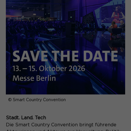
Name
SgCookieOptin.lastPreferences
Anbieter
Laufzeit
1 Jahr
Dieser Wert speichert Ihre Consent-
Einstellungen. Unter anderem eine
zufällig generierte ID, für die
Zweck
historische Speicherung Ihrer
vorgenommen Einstellungen, falls der
Webseiten-Betreiber dies eingestellt
hat.
© Smart Country Convention
Stadt. Land. Tech
Die Smart Country Convention bringt führende