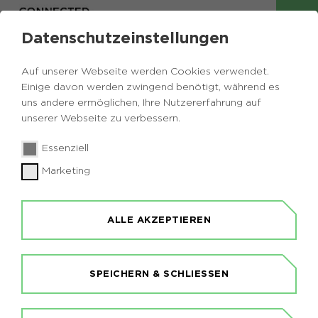
Datenschutzeinstellungen
Auf unserer Webseite werden Cookies verwendet.
Einige davon werden zwingend benötigt, während es
uns andere ermöglichen, Ihre Nutzererfahrung auf
Zurück zur Übersicht
unserer Webseite zu verbessern.
Smart Country Convention
Essenziell
Marketing
Das führende Event für den digitalen Staat und
öffentliche Dienste. Kongress, Expo, Workshops &
Networking.
ALLE AKZEPTIEREN
SPEICHERN & SCHLIESSEN
Dienstag, 13.10.2026
09:00 - 20:00 Uhr